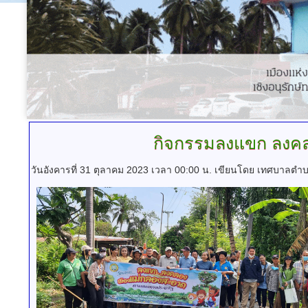
กิจกรรมลงแขก
ลงคลอ
วันอังคารที่ 31 ตุลาคม 2023 เวลา 00:00 น.
เขียนโดย เทศบาลตำ