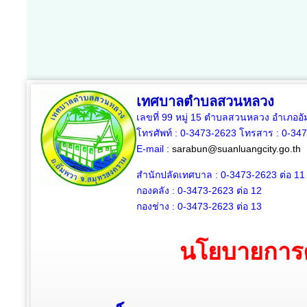
เทศบาลตำบลสวนหลวง
เลขที่ 99 หมู่ 15 ตำบลสวนหลวง อำเภออ
โทรศัพท์ : 0-3473-2623 โทรสาร :
0-34
E-mail :
sarabun@suanluangcity.go.th
สำนักปลัดเทศบาล :
0-3473-2623
ต่อ 11
กองคลัง :
0-3473-2623
ต่อ 12
กองช่าง :
0-3473-2623
ต่อ 13
นโยบายการค