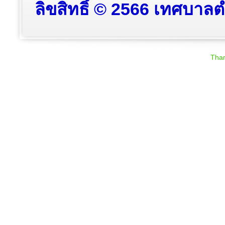
ลิขสิทธิ์ © 2566 เทศบาลต
Than