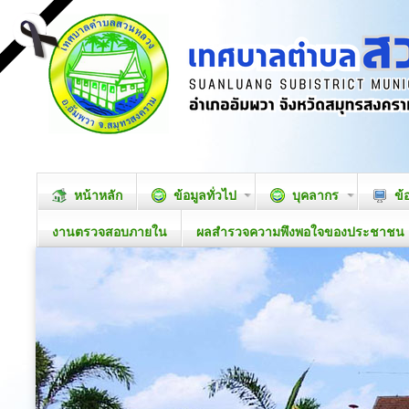
หน้าหลัก
ข้อมูลทั่วไป
บุคลากร
ข้
งานตรวจสอบภายใน
ผลสำรวจความพึงพอใจของประชาชน