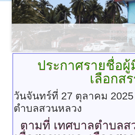
ประกาศรายชื่อผู้
เลือกสร
วันจันทร์ที่ 27 ตุลาคม 202
ตำบลสวนหลวง
ตามที่ เทศบาลตำบลส