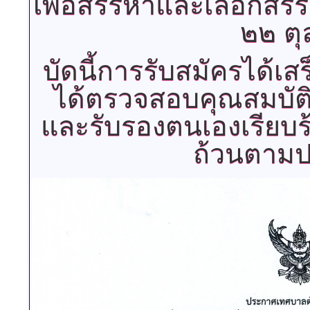
เพื่อสรรหาและเลือกสรรเ
๒๒ ตุ
บัดนี้การรับสมัครได้
ได้ตรวจสอบคุณสมบัติ
และรับรองตนเองเรียบร้
ถ้วนตามปร