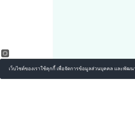
เว็บไซต์ของเราใช้คุกกี้ เพื่อจัดการข้อมูลส่วนบุคคล และพัฒ
เทศบาลตำบ
เลขที่ 99 หมู่ 1
โทรศัพท์ : 0-347
E-mail :
sarabun@
สำนักปลัดเทศบาล
กองคลัง :
0-3473-
กองช่าง :
0-3473-