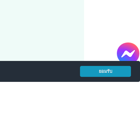
ยอมรับ
3
ต่อ 14
623
ต่อ 16
อ 15